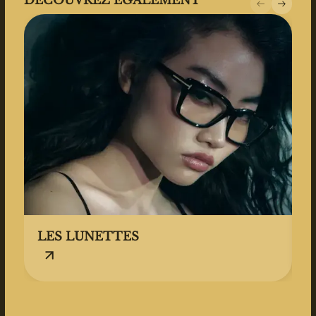
DÉCOUVREZ ÉGALEMENT
LES LUNETTES
L