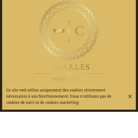
Rue Moi Laminaire, Fort-de-France 97200
Ce site web utilise uniquement des cookies strictement
+596 696 27 60 00
nécessaires à son fonctionnement. Nous n'utilisons pas de
cookies de suivi ni de cookies marketing.
HEURES D'OUVERTURE
Lundi
09:00 - 18:00
Mardi
09:00 - 18:00